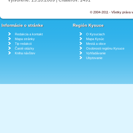
© 2004-2011 - Všetky práva
Informácie o stránke
Región Kysuce
Redakcia a kontakt
O Kysuciach
Mapa stránky
Mapa Kysúc
Tip redakcii
Mestá a obce
Časté otázky
Osobnosti regiónu Kysuce
Kniha návštev
Vyhľadávanie
Ubytovanie