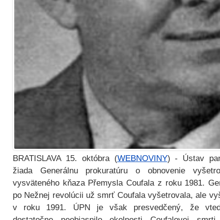
BRATISLAVA 15. októbra (
WEBNOVINY
) - Ústav pa
žiada Generálnu prokuratúru o obnovenie vyšetro
vysväteného kňaza Přemysla Coufala z roku 1981. Gen
po Nežnej revolúcii už smrť Coufala vyšetrovala, ale vy
v roku 1991. ÚPN je však presvedčený, že vteda
dostatočne neobjasnilo okolnosti Coufalovej smrti