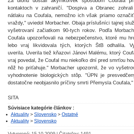
Za úlohu dostali akýmkoľvek spôsobom Coufala pri
kontaktoch v zahraničí. "Dospiva a Obranec zohrali 
nátlaku na Coufala, nemožno ich však priamo označiť
vraždy," uviedol Morbacher. Obaja príslušníci tajnej slu
vyšetrovaní začiatkom 90-tych rokov. Podľa Morbach
Coufala upozorňovali na nebezpečenstvo, ktoré mu hroz
lebo vraj likvidovala tých, ktorých ŠtB odhalila. V
uverila. Uverila tiež kňazovi Jánovi Malému, ktorý Cou
vraj povedal, že Coufal mu niekoľko dní pred smrťou ho
nôž ho priťahuje." Morbacher upozornil, že vo vyšetr
vyhodnotenie biologických stôp. "ÚPN je presvedčen
dostatočne neobjasnilo príčiny smrti Přemysla Coufala,
SITA
Súvisiace kategórie článkov :
Aktuality
>
Slovensko
>
Ostatné
Aktuality
>
Slovensko
Vytvorené: 15.10.2009 | Čitateľov: 1491