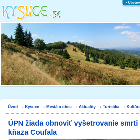
▪
Ubytov
Úvod
Kysuce
Mestá a obce
Aktuality
Turistika
Kultúr
▪
▪
▪
▪
▪
ÚPN žiada obnoviť vyšetrovanie smrti
kňaza Coufala