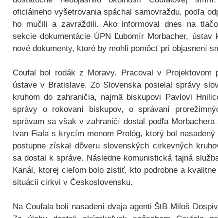
oficiálneho vyšetrovania spáchal samovraždu, podľa od
ho mučili a zavraždili. Ako informoval dnes na tlačo
sekcie dokumentácie ÚPN Ľubomír Morbacher, ústav k 
nové dokumenty, ktoré by mohli pomôcť pri objasnení sm
Coufal bol rodák z Moravy. Pracoval v Projektovom
ústave v Bratislave. Zo Slovenska posielal správy sl
kruhom do zahraničia, najmä biskupovi Pavlovi Hnilico
správy o rokovaní biskupov, o správaní prorežimný
správam sa však v zahraničí dostal podľa Morbachera 
Ivan Fiala s krycím menom Prológ, ktorý bol nasadený 
postupne získal dôveru slovenských cirkevných kruhov
sa dostal k správe. Následne komunistická tajná služba
Kanál, ktorej cieľom bolo zistiť, kto podrobne a kvalitne
situácii cirkvi v Československu.
Na Coufala boli nasadení dvaja agenti ŠtB Miloš Dospi