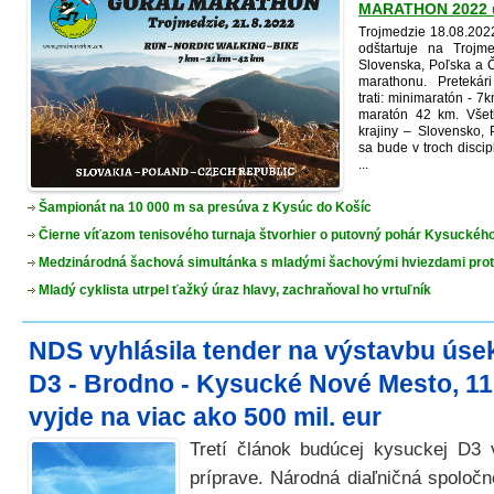
MARATHON 2022 u
Trojmedzie 18.08.202
odštartuje na Trojme
Slovenska, Poľska a Č
marathonu. Preteká
trati: minimaratón - 
maratón 42 km. Všet
krajiny – Slovensko,
sa bude v troch discip
...
Šampionát na 10 000 m sa presúva z Kysúc do Košíc
Čierne víťazom tenisového turnaja štvorhier o putovný pohár Kysuckého
Medzinárodná šachová simultánka s mladými šachovými hviezdami pro
Mladý cyklista utrpel ťažký úraz hlavy, zachraňoval ho vrtuľník
NDS vyhlásila tender na výstavbu úsek
D3 - Brodno - Kysucké Nové Mesto, 1
vyjde na viac ako 500 mil. eur
Tretí článok budúcej kysuckej D3 
príprave. Národná diaľničná spoloč