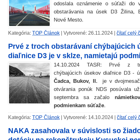
odoslala oznámenie o súťaži do v
obstarávania na úsek D3 Žilina,
Nové Mesto.
Kategória:
TOP Článok
| Vytvorené: 26.11.2024 |
čítať celý 
Prvé z troch obstarávaní chýbajúcich
diaľnice D3 je v sklze, namietajú pod
14.10.2024 TASR: Prvé z tro
chýbajúcich úsekov diaľnice D3 -
Čadca, Bukov, II.
je v dvojmesač
otvárania ponúk NDS posúvala už
septembra sa začalo
námietko
podmienkam súťaže
.
Kategória:
TOP Článok
| Vytvorené: 14.10.2024 |
čítať celý
NAKA zasahovala v súvislosti so žiad