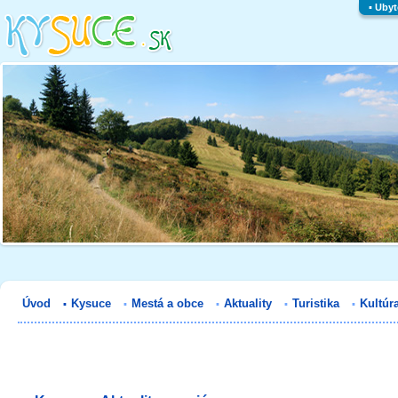
▪
Ubyt
Úvod
Kysuce
Mestá a obce
Aktuality
Turistika
Kultúr
▪
▪
▪
▪
▪