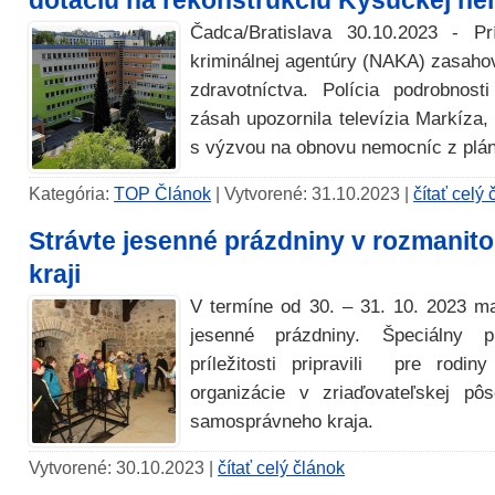
dotáciu na rekonštrukciu Kysuckej n
Čadca/Bratislava 30.10.2023 - Prí
kriminálnej agentúry (NAKA) zasahov
zdravotníctva. Polícia podrobnost
zásah upozornila televízia Markíza, 
s výzvou na obnovu nemocníc z plá
Kategória:
TOP Článok
| Vytvorené: 31.10.2023 |
čítať celý
Strávte jesenné prázdniny v rozmanit
kraji
V termíne od 30. – 31. 10. 2023 ma
jesenné prázdniny. Špeciálny p
príležitosti pripravili pre rodin
organizácie v zriaďovateľskej pôs
samosprávneho kraja.
Vytvorené: 30.10.2023 |
čítať celý článok