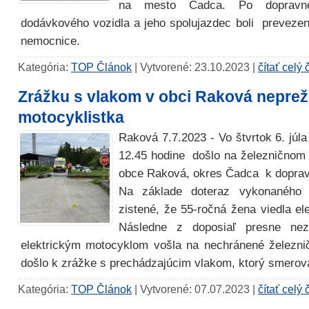
na mesto Čadca. Po dopravne
dodávkového vozidla a jeho spolujazdec boli prevezen
nemocnice.
Kategória:
TOP Článok
| Vytvorené: 23.10.2023 |
čítať celý
Zrážku s vlakom v obci Raková neprež
motocyklistka
Raková 7.7.2023 - Vo štvrtok 6. júl
12.45 hodine došlo na železničnom p
obce Raková, okres Čadca k dopra
Na základe doteraz vykonaného v
zistené, že 55-ročná žena viedla el
Následne z doposiaľ presne nezi
elektrickým motocyklom vošla na nechránené železnič
došlo k zrážke s prechádzajúcim vlakom, ktorý smerov
Kategória:
TOP Článok
| Vytvorené: 07.07.2023 |
čítať celý