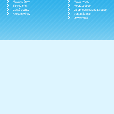
Mapa stránky
Mapa Kysúc
Tip redakcii
Mestá a obce
Časté otázky
Osobnosti regiónu Kysuce
Kniha návštev
Vyhľadávanie
Ubytovanie