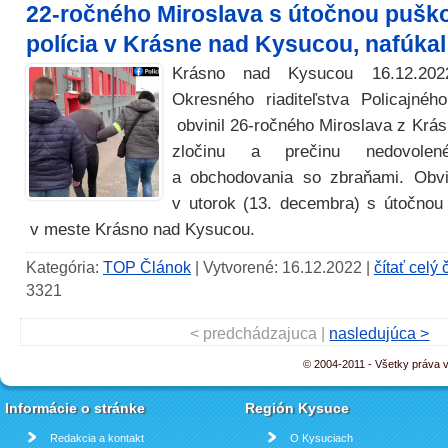
22-ročného Miroslava s útočnou puško
polícia v Krásne nad Kysucou, nafúkal
Krásno nad Kysucou 16.12.2022
Okresného riaditeľstva Policajn
obvinil 26-ročného Miroslava z Krá
zločinu a prečinu nedovolené
a obchodovania so zbraňami. Obv
v utorok (13. decembra) s útočnou
v meste Krásno nad Kysucou.
Kategória:
TOP Článok
| Vytvorené: 16.12.2022 |
čítať celý
3321
< predchádzajuca |
nasledujúca >
© 2004-2011 - Všetky práva
Informácie o stránke
Región Kysuce
Redakcia a kontakt
O Kysuciach