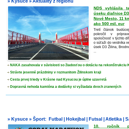
»
Kysuce
»
Aktuality z regiónu
NDS vyhlásila t
úseku diaľnice D3
Nové Mesto, 11 km
ako 500 mil. eur
Tretí článok budúc
pokročil v prípra
spoločnosť v týchto 
o súťaži do vestníka 
úsek D3 Žilina, Brod
...
NAKA zasahovala v súvislosti so žiadosťou o dotáciu na rekonštrukciu
Strávte jesenné prázdniny v rozmanitom Žilinskom kraji
Cesta prvej triedy v Krásne nad Kysucou je úplne uzavretá
Dopravná nehoda kamióna a dodávky si vyžiadala dvoch zranených
»
Kysuce
»
Šport
:
Futbal
|
Hokejbal
|
Futsal
|
Atletika
|
S
10. ročník p