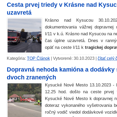
Cesta prvej triedy v Krásne nad Kysuc
uzavretá
Krásno nad Kysucou 30.10.2
dokumentovania vážnej dopravnej 
I/11 v k.ú. Krásno nad Kysucou na 
čas úplne uzavretá. Dnes v ranný
opäť na ceste I/11 k
tragickej dopra
Kategória:
TOP Článok
| Vytvorené: 30.10.2023 |
čítať celý
Dopravná nehoda kamióna a dodávky s
dvoch zranených
Kysucké Nové Mesto 13.10.2023 - 
12.25 hod. došlo na ceste prvej t
Kysucké Nové Mesto k dopravnej n
doteraz vykonaného vyšetrovania bo
ročný vodič viedol dodávkové vozidl