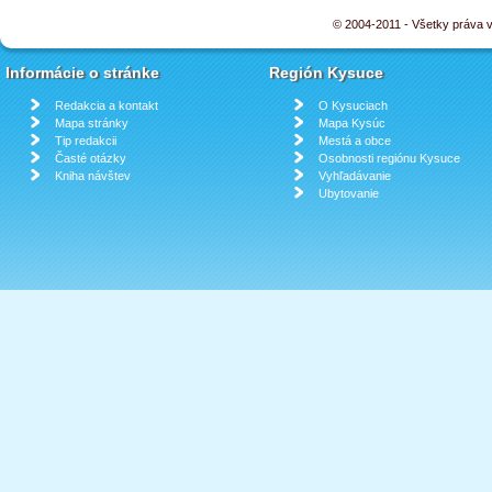
© 2004-2011 - Všetky práva
Informácie o stránke
Región Kysuce
Redakcia a kontakt
O Kysuciach
Mapa stránky
Mapa Kysúc
Tip redakcii
Mestá a obce
Časté otázky
Osobnosti regiónu Kysuce
Kniha návštev
Vyhľadávanie
Ubytovanie