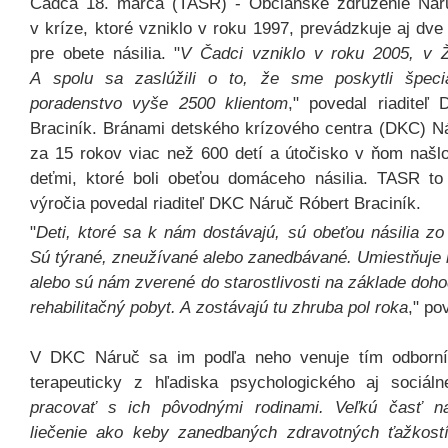
Čadca 18. marca (TASR) - Občianske združenie Ná
v kríze, ktoré vzniklo v roku 1997, prevádzkuje aj dv
pre obete násilia. "
V Čadci vzniklo v roku 2005, v Ž
A spolu sa zaslúžili o to, že sme poskytli špecia
poradenstvo vyše 2500 klientom
," povedal riaditeľ
Braciník. Bránami detského krízového centra (DKC) Ná
za 15 rokov viac než 600 detí a útočisko v ňom našl
deťmi, ktoré boli obeťou domáceho násilia. TASR to p
výročia povedal riaditeľ DKC Náruč Róbert Braciník.
"
Deti, ktoré sa k nám dostávajú, sú obeťou násilia zo 
Sú týrané, zneužívané alebo zanedbávané. Umiestňuje 
alebo sú nám zverené do starostlivosti na základe doho
rehabilitačný pobyt. A zostávajú tu zhruba pol roka
,"
pov
V DKC Náruč sa im podľa neho venuje tím odborn
terapeuticky z hľadiska psychologického aj sociál
pracovať s ich pôvodnými rodinami. Veľkú časť n
liečenie ako keby zanedbaných zdravotných ťažkostí