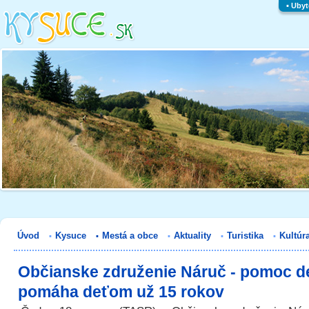
▪
Ubyt
Úvod
Kysuce
Mestá a obce
Aktuality
Turistika
Kultúr
▪
▪
▪
▪
▪
Občianske združenie Náruč - pomoc d
pomáha deťom už 15 rokov