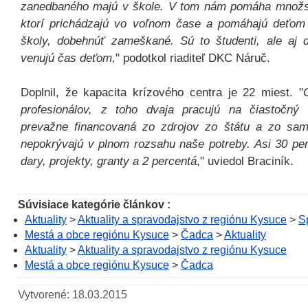
zanedbaného majú v škole. V tom nám pomáha množst
ktorí prichádzajú vo voľnom čase a pomáhajú deťom 
školy, dobehnúť zameškané. Sú to študenti, ale aj do
venujú čas deťom,
"
podotkol riaditeľ DKC Náruč.
Doplnil, že kapacita krízového centra je 22 miest.
"
profesionálov, z toho dvaja pracujú na čiastočný
prevažne financovaná zo zdrojov zo štátu a zo sam
nepokrývajú v plnom rozsahu naše potreby. Asi 30 perc
dary, projekty, granty a 2 percentá
,"
uviedol Braciník.
Súvisiace kategórie článkov :
Aktuality
>
Aktuality a spravodajstvo z regiónu Kysuce
>
S
Mestá a obce regiónu Kysuce
>
Čadca
>
Aktuality
Aktuality
>
Aktuality a spravodajstvo z regiónu Kysuce
Mestá a obce regiónu Kysuce
>
Čadca
Vytvorené: 18.03.2015